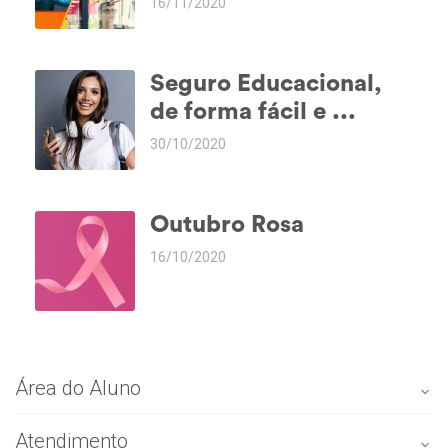
16/11/2020
Seguro Educacional,
de forma fácil e ...
30/10/2020
Outubro Rosa
16/10/2020
Área do Aluno
Atendimento
Portal do aluno